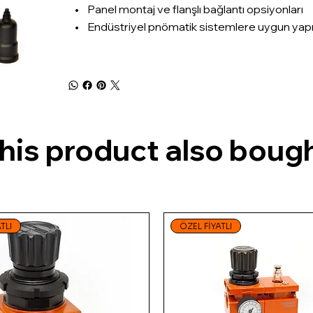
• Panel montaj ve flanşlı bağlantı opsiyonları
• Endüstriyel pnömatik sistemlere uygun yap
is product also bough
TLI
ÖZEL FİYATLI