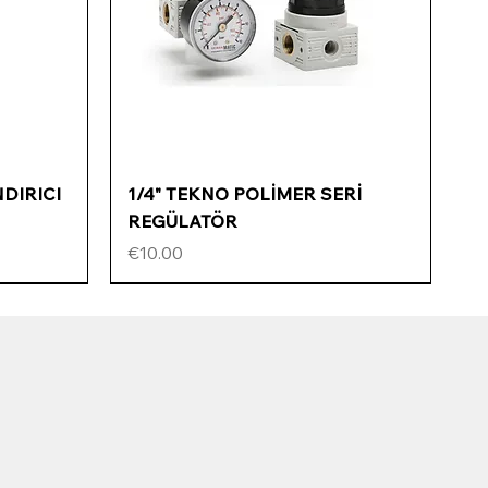
Quick View
NDIRICI
1/4" TEKNO POLİMER SERİ
REGÜLATÖR
Price
€10.00