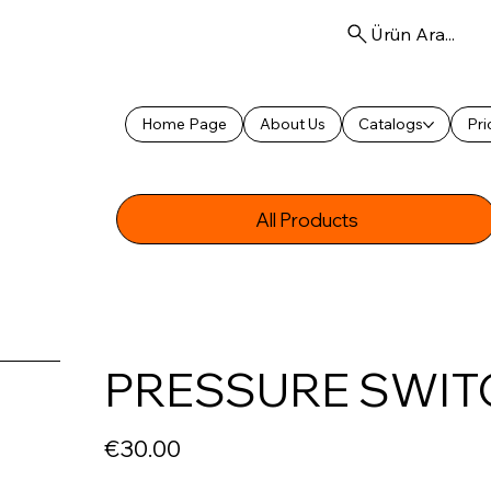
Ürün Ara...
Home Page
About Us
Catalogs
Pri
All Products
PRESSURE SWIT
Price
€30.00