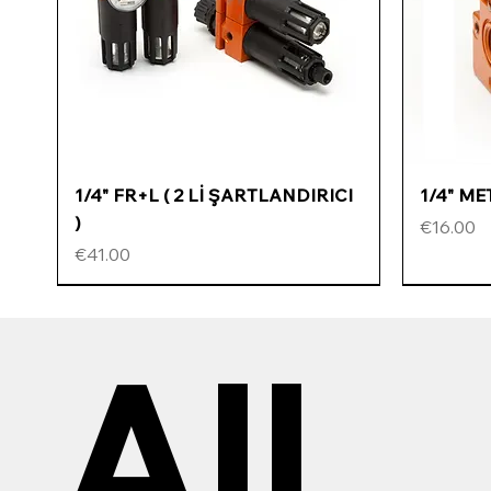
Quick View
1/4" FR+L ( 2 Lİ ŞARTLANDIRICI
1/4" M
)
Price
€16.00
Price
€41.00
All