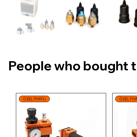
People who bought th
ÖZEL FİYATLI
ÖZEL FİYA