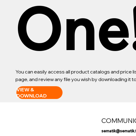
One
You can easily access all product catalogs and price 
page, and review any file you wish by downloading it 
VIEW &
DOWNLOAD
COMMUNI
sematik@sematik.