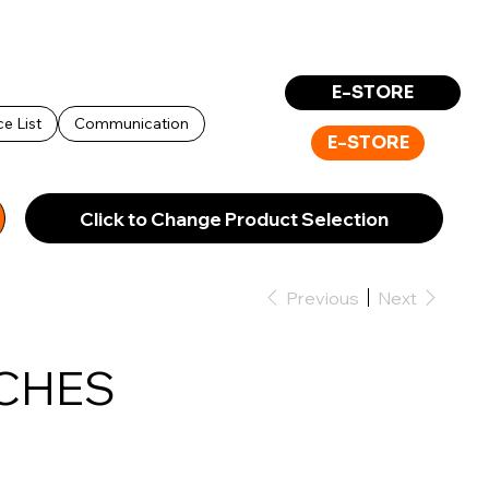
Log In
E-STORE
ce List
Communication
E-STORE
Click to Change Product Selection
Previous
Next
CHES