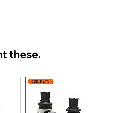
ı
t these.
ÖZEL FİYATLI