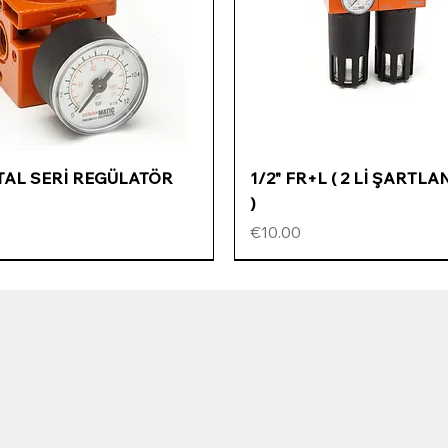
Quick View
Quick View
ETAL SERİ REGÜLATÖR
1/2" FR+L ( 2 Lİ ŞARTLA
)
Price
€10.00
ÖZEL FİYATLI