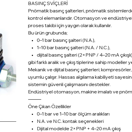
BASINÇ SVİÇLERİ
Pnömatik basınç şalterleri, pnömatik sistemlerde 
kontrol elemanlarıdır. Otomasyon ve endüstriyel
proses takibi için yaygın olarak kullanılır.
Bu ürün grubunda;
• 0–1 bar basınç şalteri (N.A.),
• 1–10 bar basınç şalteri (N.A. / N.C.),
• dijital basınç şalteri (2×PNP / 4–20 mA çıkışlı
gibi farklı aralık ve çıkış tiplerine sahip modeller 
Mekanik ve dijital basınç şalterleri; kompresörler,
uyumlu çalışır. Hassas algılama kabiliyeti sayesin
sistemin güvenli çalışmasını destekler.
Endüstriyel otomasyon, makine imalatı ve pnömat
⸻
Öne Çıkan Özellikler
• 0–1 bar ve 1–10 bar ölçüm aralıkları
• N.A. ve N.C. kontak seçenekleri
• Dijital modelde 2×PNP + 4–20 mA çıkış