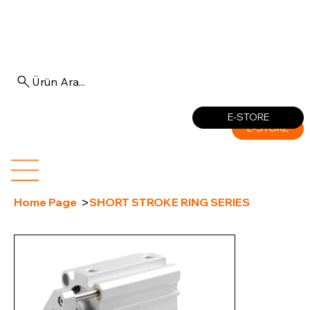
Ürün Ara...
Log In
E-STORE
E-STORE
>
Home Page
SHORT STROKE RING SERIES