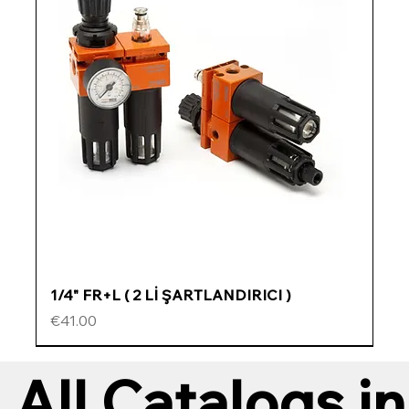
1/4" FR+L ( 2 Lİ ŞARTLANDIRICI )
Price
€41.00
ÖZEL FİYATLI
ÖZEL FİYATLI
ÖZEL FİYATLI
ÖZEL FİYATLI
All Catalogs in