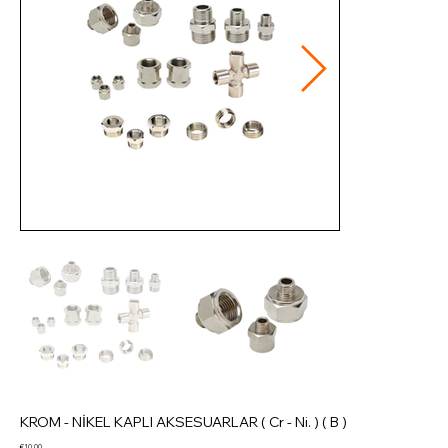
KROM - NİKEL KAPLI AKSESUARLAR ( Cr - Ni. ) ( B )
Price
€10.00