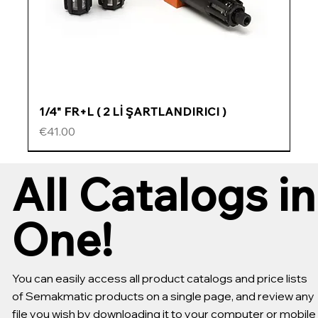
1/4" FR+L ( 2 Lİ ŞARTLANDIRICI )
Price
€41.00
ÖZEL FİYATLI
ÖZEL FİYATLI
ÖZEL FİYATLI
ÖZEL FİYATLI
All Catalogs in
One!
You can easily access all product catalogs and price lists
of Semakmatic products on a single page, and review any
file you wish by downloading it to your computer or mobile