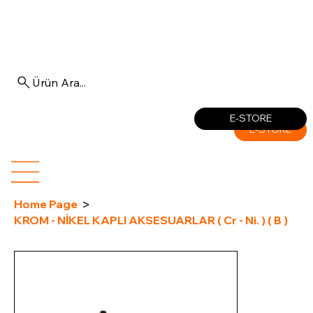
Ürün Ara...
Log In
E-STORE
E-STORE
>
Home Page
KROM - NİKEL KAPLI AKSESUARLAR ( Cr - Ni. ) ( B )