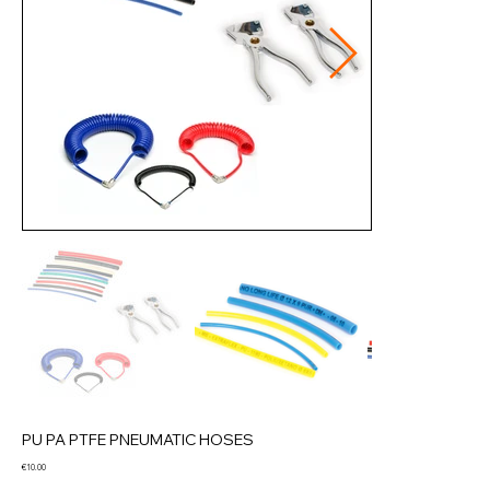
PU PA PTFE PNEUMATIC HOSES
Price
€10.00