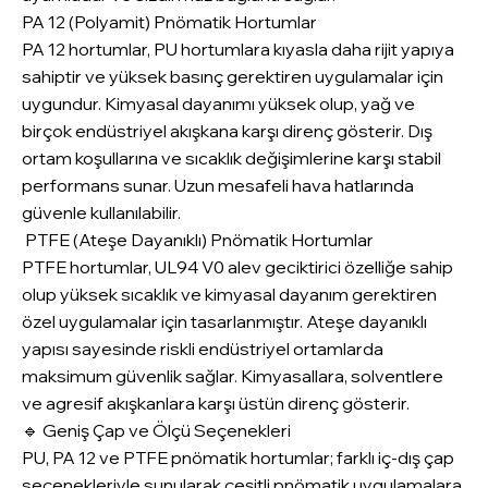
PA 12 (Polyamit) Pnömatik Hortumlar
PA 12 hortumlar, PU hortumlara kıyasla daha rijit yapıya
sahiptir ve yüksek basınç gerektiren uygulamalar için
uygundur. Kimyasal dayanımı yüksek olup, yağ ve
birçok endüstriyel akışkana karşı direnç gösterir. Dış
ortam koşullarına ve sıcaklık değişimlerine karşı stabil
performans sunar. Uzun mesafeli hava hatlarında
güvenle kullanılabilir.
PTFE (Ateşe Dayanıklı) Pnömatik Hortumlar
PTFE hortumlar, UL94 V0 alev geciktirici özelliğe sahip
olup yüksek sıcaklık ve kimyasal dayanım gerektiren
özel uygulamalar için tasarlanmıştır. Ateşe dayanıklı
yapısı sayesinde riskli endüstriyel ortamlarda
maksimum güvenlik sağlar. Kimyasallara, solventlere
ve agresif akışkanlara karşı üstün direnç gösterir.
🔹 Geniş Çap ve Ölçü Seçenekleri
PU, PA 12 ve PTFE pnömatik hortumlar; farklı iç-dış çap
seçenekleriyle sunularak çeşitli pnömatik uygulamalara