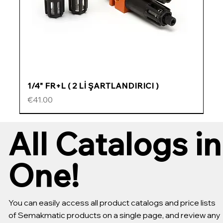
1/4" FR+L ( 2 Lİ ŞARTLANDIRICI )
Price
€41.00
ÖZEL FİYATLI
ÖZEL FİYATLI
ÖZEL FİYATLI
ÖZEL FİYATLI
All Catalogs in
One!
You can easily access all product catalogs and price lists
of Semakmatic products on a single page, and review any