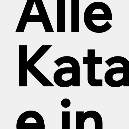
Alle
Kata
e in