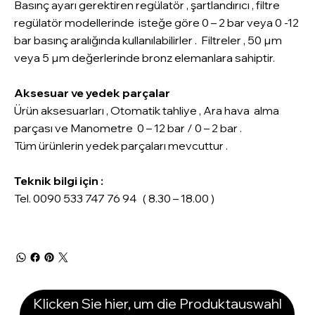
Basınç ayarı gerektiren regülatör , şartlandırıcı , filtre
regülatör modellerinde isteğe göre 0 – 2 bar veya 0 -12
bar basınç aralığında kullanılabilirler . Filtreler , 50 µm
veya 5 µm değerlerinde bronz elemanlara sahiptir.
Aksesuar ve yedek parçalar
Ürün aksesuarları , Otomatik tahliye , Ara hava alma
parçası ve Manometre 0 – 12 bar / 0 – 2 bar .
Tüm ürünlerin yedek parçaları mevcuttur .
Teknik bilgi için :
Tel. 0090 533 747 76 94 ( 8.30 – 18.00 )
Klicken Sie hier, um die Produktauswahl