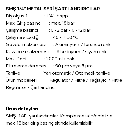
SMŞ 1/4” METAL SERİ ŞARTLANDIRICILAR
Diş ölçüsü : 1/4” bspp
Max. Giriş basıncı : max. 18 bar
Çalışma basıncı : 0 - 2 bar / 0 - 12 bar
Çalışma sıcaklığı : -10 / + 50 °C
Gövde malzemesi : Aluminyum / turuncu renk
Kavanoz malzemesi : Aluminyum / siyah renk
Max. Debi : 1.000 nl / dak.
Filtreleme derecesi : 50 µm veya 5 µm
Tahliye : Yarı otomatik / Otomatik tahliye
Ürün modelleri : Regülatör / Filtre / Yağlayıcı / Filtre
Regülatör / Şartlandırıcı
Ürün detayları
SMŞ 1/4" şartlandırıcılar Komple metal gövdeli ve
max. 18 bar giriş basınç altında kullanılabilir