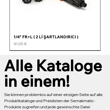
1/4" FR+L ( 2 Lİ ŞARTLANDIRICI )
Preis
41,00 €
ÖZEL FİYATLI
ÖZEL FİYATLI
ÖZEL FİYATLI
ÖZEL FİYATLI
Alle Kataloge
in einem!
Sie können problemlos auf einer einzigen Seite auf alle
Produktkataloge und Preislisten der Semakmatic-
Produkte zugreifen und jede gewünschte Datei