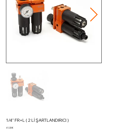
1/4" FR+L ( 2 Lİ ŞARTLANDIRICI )
Preis
41,00 €