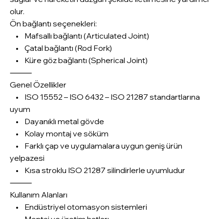
olur.
Ön bağlantı seçenekleri:
• Mafsallı bağlantı (Articulated Joint)
• Çatal bağlantı (Rod Fork)
• Küre göz bağlantı (Spherical Joint)
⸻
Genel Özellikler
• ISO 15552 – ISO 6432 – ISO 21287 standartlarına
uyum
• Dayanıklı metal gövde
• Kolay montaj ve söküm
• Farklı çap ve uygulamalara uygun geniş ürün
yelpazesi
• Kısa stroklu ISO 21287 silindirlerle uyumludur
⸻
Kullanım Alanları
• Endüstriyel otomasyon sistemleri
• Montaj ve üretim hatları