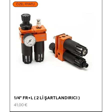
ÖZEL FİYATLI
1/4" FR+L ( 2 Lİ ŞARTLANDIRICI )
Preis
41,00 €