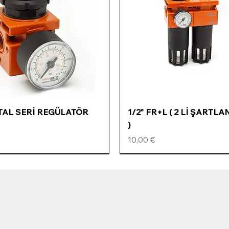
Schnellansicht
Schnellansicht
ETAL SERİ REGÜLATÖR
1/2" FR+L ( 2 Lİ ŞARTLA
)
Preis
10,00 €
ÖZEL FİYATLI