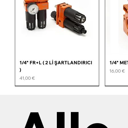
Schnellansicht
1/4" FR+L ( 2 Lİ ŞARTLANDIRICI
1/4" M
)
Preis
16,00 €
Preis
41,00 €