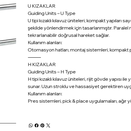
U KIZAKLAR
Guiding Units – U Type
U tipi kızaklı kılavuz üniteleri, kompakt yapıları 
şekilde yönlendirmek için tasarlanmıştır. Paralel
tekrarlanabilir doğrusal hareket sağlar.
Kullanım alanları:
Otomasyon hatları, montaj sistemleri, kompakt 
⸻
H KIZAKLAR
Guiding Units – H Type
H tipi kızaklı kılavuz üniteleri, rijit gövde yapısı
sunar. Uzun stroklu ve hassasiyet gerektiren uygu
Kullanım alanları:
Pres sistemleri, pick & place uygulamaları, ağır