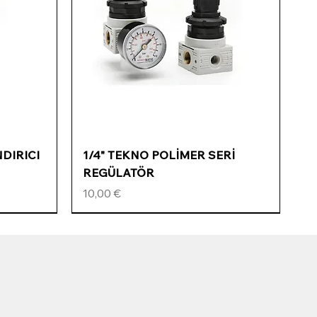
Schnellansicht
NDIRICI
1/4" TEKNO POLİMER SERİ
REGÜLATÖR
Preis
10,00 €