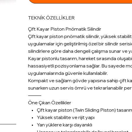
TEKNİK ÖZELLİKLER
Çift Kayar Piston Pnömatik Silindir
Çift kayar piston pnömatik silindir, yüksek stabi
uygulamalar için geliştirilmiş özel bir silindir seri
silindirlere göre daha dengeli çalışma sunar ve y
Kayar pistonlu tasarım, hareket sırasında oluş
hassasiyetli pozisyonlama sağlar. Bu sayede mon
uygulamalarında güvenle kullanılabilir.
Kompakt ve sağlam gövde yapısına sahip çift kaya
sunarken uzun servis ömrü ve tekrarlanabilir perf
⸻
Öne Çıkan Özellikler
• Çift kayar piston (Twin Sliding Piston) tasarı
• Yüksek stabilite ve rijit yapı
• Yan yüklere karşı dayanıklı
• Hassas ve tekrarlanabilir doğrusal hareket