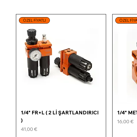
ÖZEL FİYATLI
ÖZEL FİYA
Schnellansicht
1/4" FR+L ( 2 Lİ ŞARTLANDIRICI
1/4" M
)
Preis
16,00 €
Preis
41,00 €