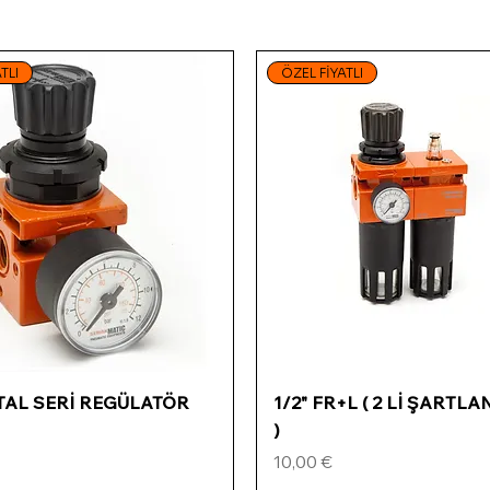
TLI
ÖZEL FİYATLI
Schnellansicht
Schnellansicht
ETAL SERİ REGÜLATÖR
1/2" FR+L ( 2 Lİ ŞARTLA
)
Preis
10,00 €