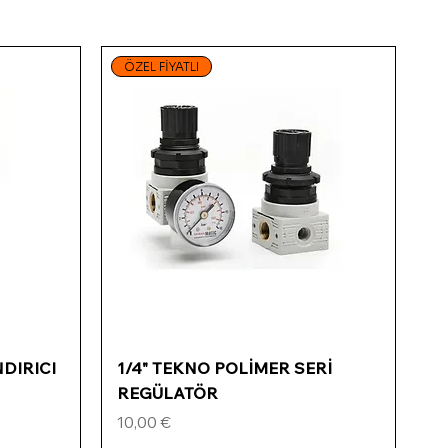
ÖZEL FİYATLI
Schnellansicht
NDIRICI
1/4" TEKNO POLİMER SERİ
REGÜLATÖR
Preis
10,00 €