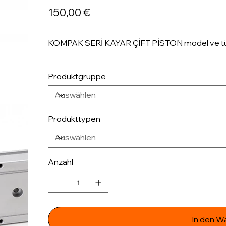
Preis
150,00 €
KOMPAK SERİ KAYAR ÇİFT PİSTON model ve türler
Produktgruppe
Produkttypen
Anzahl
In den W