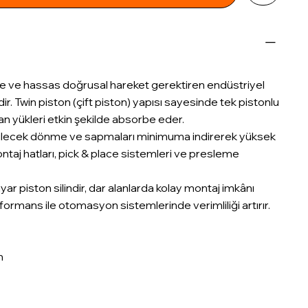
lite ve hassas doğrusal hareket gerektiren endüstriyel
sidir. Twin piston (çift piston) yapısı sayesinde tek pistonlu
an yükleri etkin şekilde absorbe eder.
abilecek dönme ve sapmaları minimuma indirerek yüksek
taj hatları, pick & place sistemleri ve presleme
r piston silindir, dar alanlarda kolay montaj imkânı
ormans ile otomasyon sistemlerinde verimliliği artırır.
m