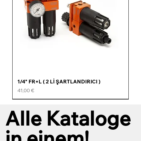
1/4" FR+L ( 2 Lİ ŞARTLANDIRICI )
Preis
41,00 €
ÖZEL FİYATLI
ÖZEL FİYATLI
ÖZEL FİYATLI
ÖZEL FİYATLI
Alle Kataloge
in einem!