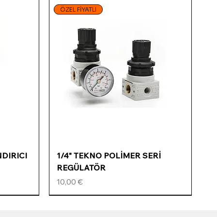
ÖZEL FİYATLI
Schnellansicht
NDIRICI
1/4" TEKNO POLİMER SERİ
REGÜLATÖR
Preis
10,00 €