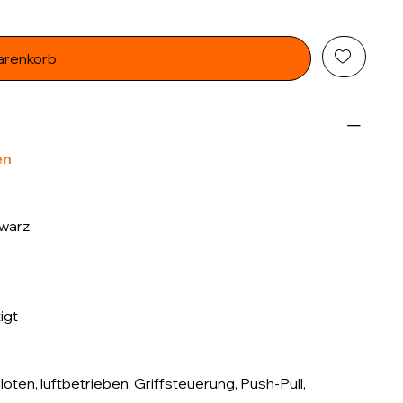
arenkorb
en
hwarz
igt
ten, luftbetrieben, Griffsteuerung, Push-Pull,