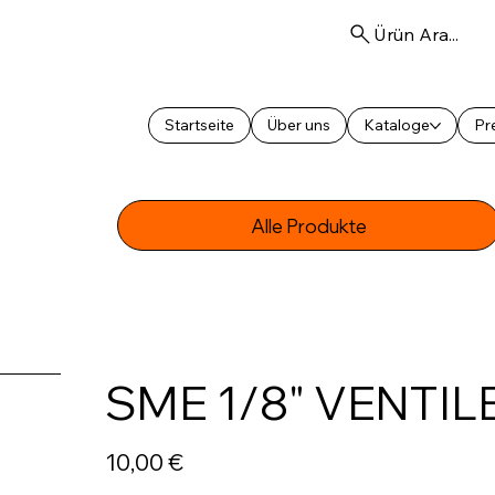
Ürün Ara...
Startseite
Über uns
Kataloge
Pre
Alle Produkte
SME 1/8" VENTILE
Preis
10,00 €