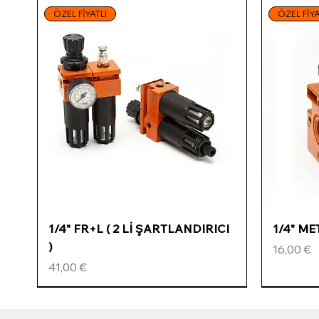
ÖZEL FİYATLI
ÖZEL FİYA
Schnellansicht
1/4" FR+L ( 2 Lİ ŞARTLANDIRICI
1/4" M
)
Preis
16,00 €
Preis
41,00 €