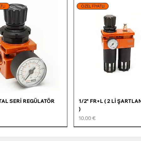
TLI
ÖZEL FİYATLI
Schnellansicht
Schnellansicht
ETAL SERİ REGÜLATÖR
1/2" FR+L ( 2 Lİ ŞARTLA
)
Preis
10,00 €
ÖZEL FİYATLI