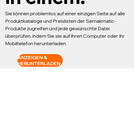
Sie können problemlos auf einer einzigen Seite auf alle
Produktkataloge und Preislisten der Semakmatic-
Produkte zugreifen und jede gewünschte Datei
überprüfen, indem Sie sie auf Ihren Computer oder Ihr
Mobiltelefon herunterladen.
ANZEIGEN &
HERUNTERLADEN
1/4" METAL SERİ REGÜLATÖR
1/2" FR+L ( 2 Lİ ŞARTLANDIRICI )
1/4" TEKNO POLİMER SERİ REGÜLATÖR
KROM - NİKEL KAPLI AKSESUARLAR ( Cr
SOMUNLU SIKMALI RAKORLAR ( B )
SMU 1/4" VALFLER
KIZAKLAR U - H ( ISO 15552 - 6432 )
PNEUMATIKZYLINDER DER SERIE ISO
KURZHUBRINGSERIE
PNEUMATIKZYLINDER MIT ABWEICHUNG
SENSOREN
STOPPERZYLINDER
DRUCKVERSTÄRKER
Greifereinheiten
DREHANTRIEBE
- Ni. ) ( B )
6432
SERIE
Preis
Preis
Preis
Preis
Preis
Preis
Preis
Preis
Preis
Preis
Preis
Preis
16,00 €
10,00 €
10,00 €
10,00 €
24,00 €
200,00 €
30,00 €
5,00 €
90,00 €
550,00 €
130,00 €
150,00 €
Preis
Preis
Preis
10,00 €
25,00 €
380,00 €