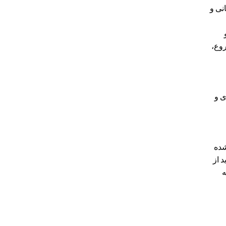
یمیل، تلفن، IP، موقعیت مکانی و
وع،
ی و
شده
 از
ه