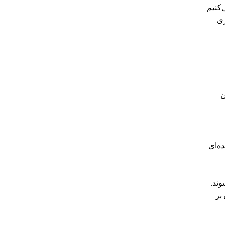
ی‌کنیم
ری
ن
ه‌ای
وند.
بر