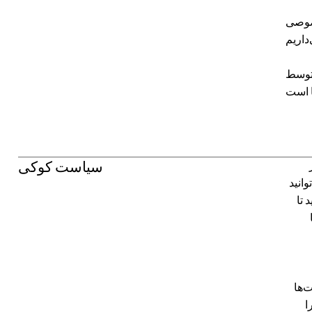
 توسط
سیاست کوکی
انید
 تا
‌ها
ا