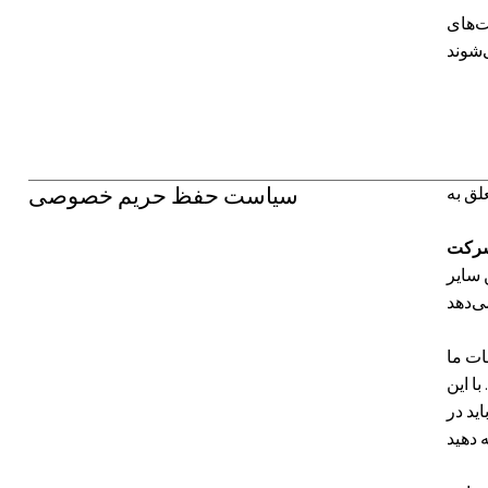
سیاست حفظ حریم خصوصی
 سایر
ات ما
ا این
ید در