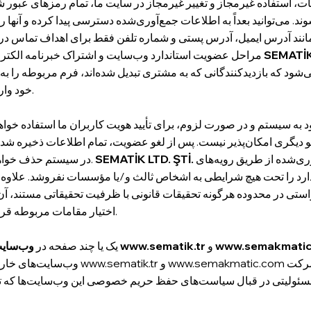
، استفاده غیرمجاز و تغییر غیرمجاز در سایت ما، تمام رمزهای عبور ش
ی‌توانید بعداً به اطلاعات جمع‌آوری‌شده دسترسی پیدا کرده و آنها را 
ی مانند آدرس ایمیل، آدرس پستی و شماره تلفن فقط برای اهداف تماس د
SEMATİK
مراحل عضویت استاندارد وب‌سایت و اشتراک خبرنامه الکترونیکی
شود که بازدیدکنندگانی که به مشتری تبدیل شده‌اند، فرم مربوطه را به ا
خود وارد کنند.
ه سیستم و در صورت لزوم، برای تأیید هویت کاربران ما استفاده خواه
 دیگری امکان‌پذیر نیست. پس از لغو عضویت، تمام اطلاعات ذخیره شد
متعهد می‌شود که اطلاعات شخصی جمع‌آوری‌شده از طریق رویه‌های
SEMATİK LTD. ŞTİ.
در سیستم حذف خواهد شد.
ی در محدوده هرگونه تحقیقات قانونی با ظرفیت تحقیقاتی مستند، آن 
اختیار مقامات مربوطه قرار دهد.
www.semakmatic
و
www.sematik.tr
وب‌سایت‌های
یک یا چند صفحه در
باشند. شرکت SEMATİK Ltd. Şti به هیچ وجه
www.semakmatic.com
و
www.sematik.tr
وب‌سایت‌های خارجی از
ئولیتی در قبال سیاست‌های حفظ حریم خصوصی این وب‌سایت‌ها که توسط SEMATİK Ltd. Şti اداره نم