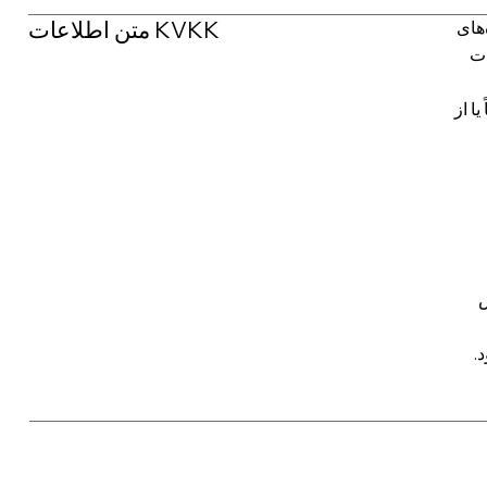
متن اطلاعات KVKK
‌های
ات
را شخصاً یا از
س
.