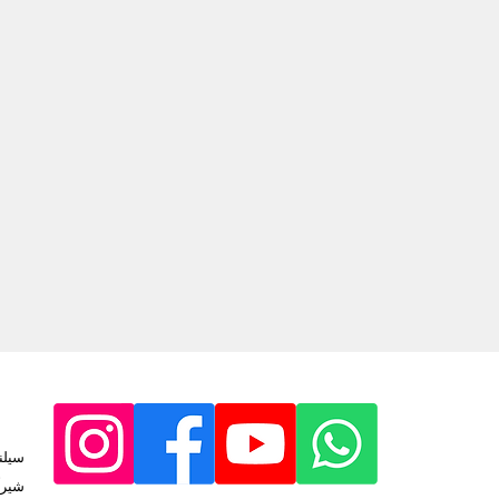
سیلن
شیرآ