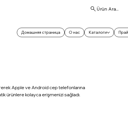
Ürün Ara...
Домашняя страница
О нас
Каталоги
Прай
rerek Apple ve Android cep telefonlarına
k ürünlere kolayca erişmenizi sağladı.