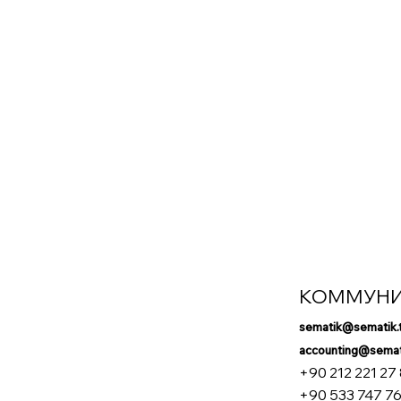
КОММУН
sematik@sematik.
accounting@semati
+90 212 221 27
+90 533 747 76