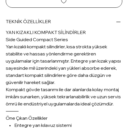
TEKNİK ÖZELLİKLER
YAN KIZAKLI KOMPAKT SİLİNDİRLER
Side Guided Compact Series
Yan kızaklı kompakt silindirler, kısa strokta yüksek
stabilite ve hassas yönlendirme gerektiren
uygulamalar için tasarlanmıştır. Entegre yan kızak yapısı
sayesinde mil üzerindeki yan yükleri absorbe ederek,
standart kompakt silindirlere göre daha düzgün ve
güvenilir hareket sağlar.
Kompakt gövde tasarımı ile dar alanlarda kolay montaj
imkânı sunarken, yüksek tekrarlanabilirlik ve uzun servis
ömrü ile endüstriyel uygulamalarda ideal çözümdür.
⸻
Öne Çıkan Özellikler
• Entegre yan kılavuz sistemi