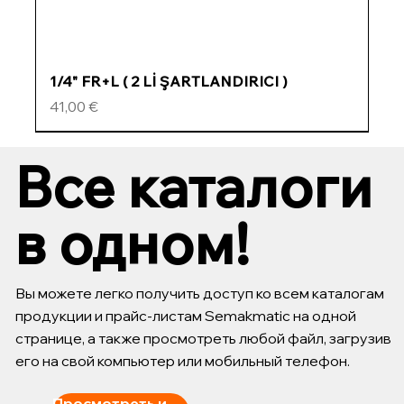
1/4" FR+L ( 2 Lİ ŞARTLANDIRICI )
Цена
41,00 €
ÖZEL FİYATLI
ÖZEL FİYATLI
ÖZEL FİYATLI
ÖZEL FİYATLI
Все каталоги
в одном!
Вы можете легко получить доступ ко всем каталогам
продукции и прайс-листам Semakmatic на одной
странице, а также просмотреть любой файл, загрузив
его на свой компьютер или мобильный телефон.
Просмотреть и