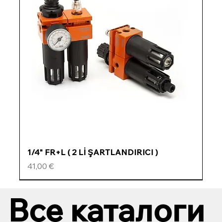
1/4" FR+L ( 2 Lİ ŞARTLANDIRICI )
Цена
41,00 €
ÖZEL FİYATLI
ÖZEL FİYATLI
ÖZEL FİYATLI
ÖZEL FİYATLI
Все каталоги