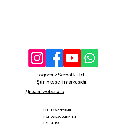
Logomuz Sematik Ltd.
Şti.nin tescilli markasıdır.
Дизайн websicola
Наши условия
использования и
политика