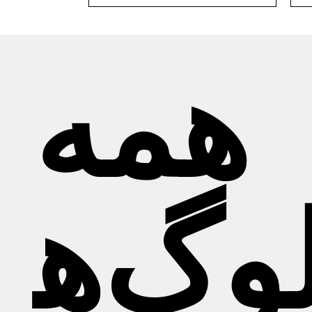
همه
لوگ‌ه